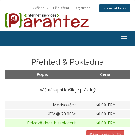
Čeština
Přihlášení
Registrace
Zobrazit košík
Togg
navig
Přehled & Pokladna
Popis
Cena
Váš nákupní košík je prázdný
Mezisoučet:
₺0.00 TRY
KDV @ 20.00%:
₺0.00 TRY
Celkově dnes k zaplacení:
₺0.00 TRY
Vyprázdnit košík