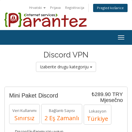
Hrvatski
Prijava
Registtracija
Pregled košarice
Togg
navig
Discord VPN
Izaberite drugu kategoriju
₺289.90 TRY
Mini Paket Discord
Mjesečno
Veri Kullanımı
Bağlantı Sayısı
Lokasyon
Sınırsız
2 Eş Zamanlı
Türkiye
Discord kullanımı için uygun