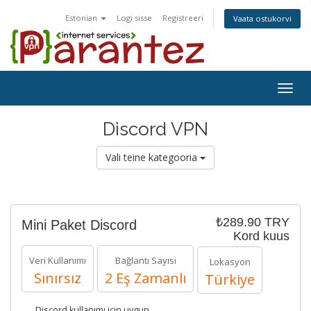
Estonian
Logi sisse
Registreeri
Vaata ostukorvi
Togg
navig
Discord VPN
Vali teine kategooria
₺289.90 TRY
Mini Paket Discord
Kord kuus
Veri Kullanımı
Bağlantı Sayısı
Lokasyon
Sınırsız
2 Eş Zamanlı
Türkiye
Discord kullanımı için uygun