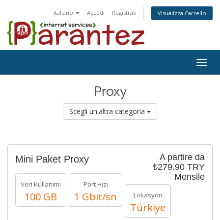
Italiano
Accedi
Registrati
Visualizza Carrello
Togg
navig
Proxy
Scegli un'altra categoria
A partire da
Mini Paket Proxy
₺279.90 TRY
Mensile
Veri Kullanımı
Port Hızı
100 GB
1 Gbit/sn
Lokasyon
Türkiye