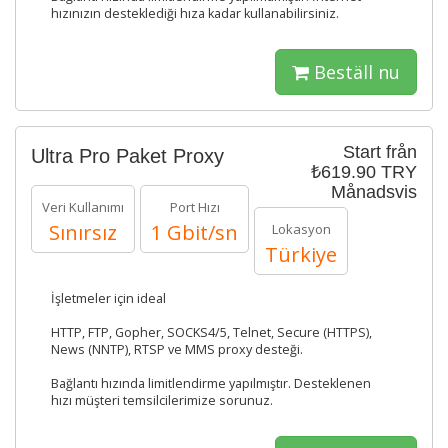
hızınızın desteklediği hıza kadar kullanabilirsiniz.
Beställ nu
Start från
Ultra Pro Paket Proxy
₺619.90 TRY
Månadsvis
Veri Kullanımı
Port Hızı
Sınırsız
1 Gbit/sn
Lokasyon
Türkiye
İşletmeler için ideal
HTTP, FTP, Gopher, SOCKS4/5, Telnet, Secure (HTTPS),
News (NNTP), RTSP ve MMS proxy desteği.
Bağlantı hızında limitlendirme yapılmıştır. Desteklenen
hızı müşteri temsilcilerimize sorunuz.