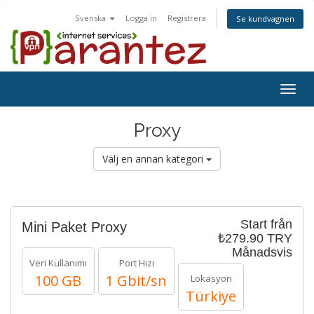
Svenska
Logga in
Registrera
Se kundvagnen
Togg
navig
Proxy
Välj en annan kategori
Start från
Mini Paket Proxy
₺279.90 TRY
Månadsvis
Veri Kullanımı
Port Hızı
100 GB
1 Gbit/sn
Lokasyon
Türkiye