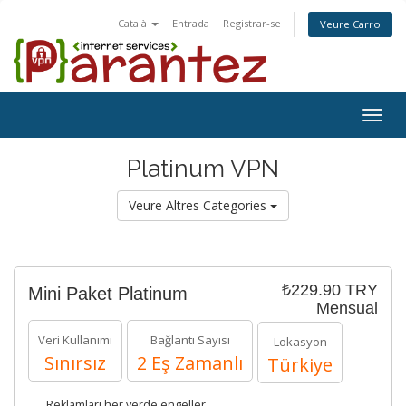
Català
Entrada
Registrar-se
Veure Carro
Togg
navig
Platinum VPN
Veure Altres Categories
₺229.90 TRY
Mini Paket Platinum
Mensual
Veri Kullanımı
Bağlantı Sayısı
Lokasyon
Sınırsız
2 Eş Zamanlı
Türkiye
Reklamları her yerde engeller