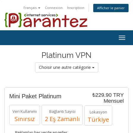
Français
Connexion
Inscription
Afficher le panier
Togg
navig
Platinum VPN
Choisir une autre catégorie
₺229.90 TRY
Mini Paket Platinum
Mensuel
Veri Kullanımı
Bağlantı Sayısı
Lokasyon
Sınırsız
2 Eş Zamanlı
Türkiye
Reklamları her yerde engeller