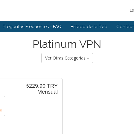
E
Preguntas Frecuentes - FAQ
Estado de la Red
Contác
Platinum VPN
Ver Otras Categorías
₺229.90 TRY
Mensual
e