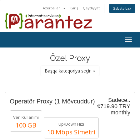
Azerbaijani
Giriş
Qeydiyyat
Səbətə bax
Togg
navig
Özel Proxy
Başqa kateqoriya seçin
Sadəcə..
Operatör Proxy
(1 Mövcuddur)
₺719.90 TRY
monthly
Veri Kullanımı
100 GB
Up/Down Hızı
10 Mbps Simetri