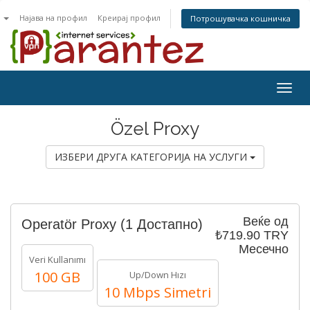
n
Најава на профил
Креирај профил
Потрошувачка кошничка
Togg
navig
Özel Proxy
ИЗБЕРИ ДРУГА КАТЕГОРИЈА НА УСЛУГИ
Веќе од
Operatör Proxy
(1 Достапно)
₺719.90 TRY
Месечно
Veri Kullanımı
100 GB
Up/Down Hızı
10 Mbps Simetri