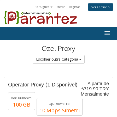
Português
Entrar
Registar
Ver Carrinho
Togg
navig
Özel Proxy
Escolher outra Categoria
A partir de
Operatör Proxy
(1 Disponível)
₺719.90 TRY
Mensalmente
Veri Kullanımı
100 GB
Up/Down Hızı
10 Mbps Simetri