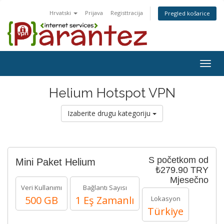
Hrvatski
Prijava
Registtracija
Pregled košarice
Togg
navig
Helium Hotspot VPN
Izaberite drugu kategoriju
S početkom od
Mini Paket Helium
₺279.90 TRY
Mjesečno
Veri Kullanımı
Bağlantı Sayısı
500 GB
1 Eş Zamanlı
Lokasyon
Türkiye