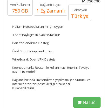
Mjesečno
Veri Kullanımı
Bağlantı Sayısı
750 GB
1 Eş Zamanlı
Lokasyon
Türkiye
Helium Hotspot kullanımı için uygun
1 Adet Paylaşımsız Sabit (Statik) IP
Port Yönlendirme Desteği
Özel Sunucu Yapılandırması
WireGuard, OpenVPN Desteği
Keenetic marka Router ile kullanılması önerilir. Tavsiye
(KN-1110 Modeli)
Bağlantı hızında limitlendirme yapılmamıştır. Sunucu ve
internet hızınızın desteklediği hıza kadar
kullanabilirsiniz.
Naruči