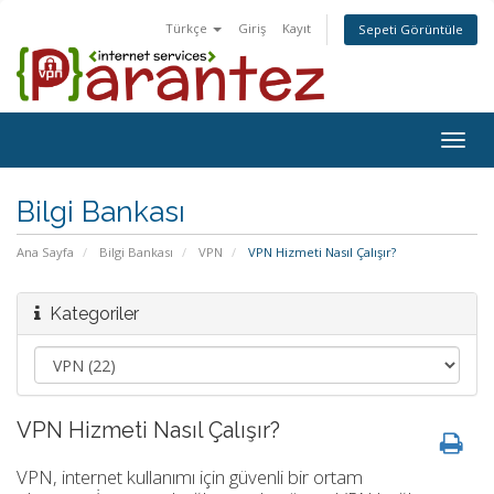
Türkçe
Giriş
Kayıt
Sepeti Görüntüle
Togg
navig
Bilgi Bankası
Ana Sayfa
Bilgi Bankası
VPN
VPN Hizmeti Nasıl Çalışır?
Kategoriler
VPN Hizmeti Nasıl Çalışır?
VPN, internet kullanımı için güvenli bir ortam