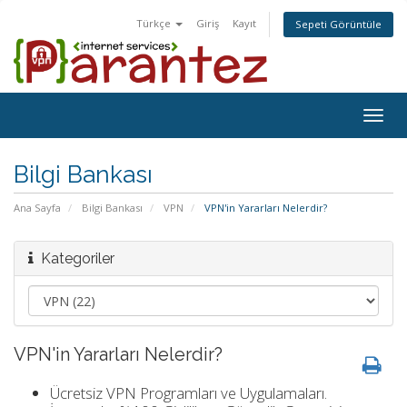
Türkçe
Giriş
Kayıt
Sepeti Görüntüle
Togg
navig
Bilgi Bankası
Ana Sayfa
Bilgi Bankası
VPN
VPN'in Yararları Nelerdir?
Kategoriler
VPN'in Yararları Nelerdir?
Ücretsiz VPN Programları ve Uygulamaları.