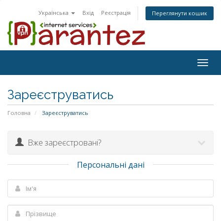
Українська
Вхід
Реєстрація
Переглянути кошик
Togg
navig
Зареєструватись
Головна
Зареєструватись
Вже зареєстровані?
Персональні дані