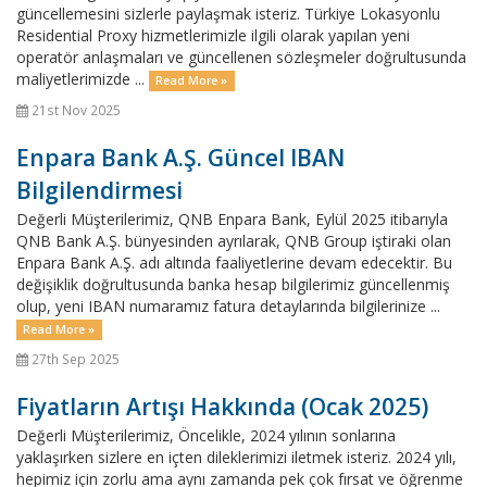
güncellemesini sizlerle paylaşmak isteriz. Türkiye Lokasyonlu
Residential Proxy hizmetlerimizle ilgili olarak yapılan yeni
operatör anlaşmaları ve güncellenen sözleşmeler doğrultusunda
maliyetlerimizde ...
Read More »
21st Nov 2025
Enpara Bank A.Ş. Güncel IBAN
Bilgilendirmesi
Değerli Müşterilerimiz, QNB Enpara Bank, Eylül 2025 itibarıyla
QNB Bank A.Ş. bünyesinden ayrılarak, QNB Group iştiraki olan
Enpara Bank A.Ş. adı altında faaliyetlerine devam edecektir. Bu
değişiklik doğrultusunda banka hesap bilgilerimiz güncellenmiş
olup, yeni IBAN numaramız fatura detaylarında bilgilerinize ...
Read More »
27th Sep 2025
Fiyatların Artışı Hakkında (Ocak 2025)
Değerli Müşterilerimiz, Öncelikle, 2024 yılının sonlarına
yaklaşırken sizlere en içten dileklerimizi iletmek isteriz. 2024 yılı,
hepimiz için zorlu ama aynı zamanda pek çok fırsat ve öğrenme