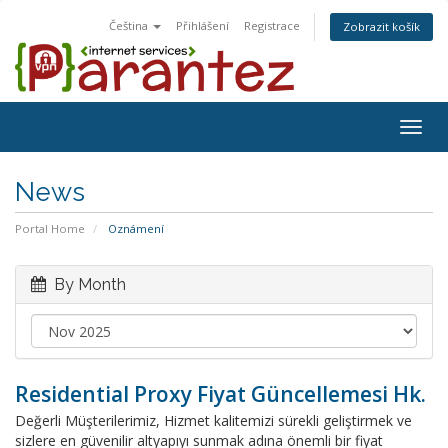
Čeština
Přihlášení
Registrace
Zobrazit košík
Togg
navig
News
Portal Home
Oznámení
By Month
Residential Proxy Fiyat Güncellemesi Hk.
Değerli Müşterilerimiz, Hizmet kalitemizi sürekli geliştirmek ve
sizlere en güvenilir altyapıyı sunmak adına önemli bir fiyat