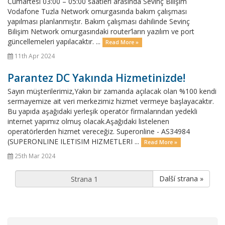
Cumartesi 03:00 – 05:00 saatleri arasında Sevinç Bilişim
Vodafone Tuzla Network omurgasında bakım çalışması
yapılması planlanmıştır. Bakım çalışması dahilinde Sevinç
Bilişim Network omurgasındaki router’ların yazılım ve port
güncellemeleri yapılacaktır. ...
Read More »
11th Apr 2024
Parantez DC Yakında Hizmetinizde!
Sayın müşterilerimiz,Yakın bir zamanda açılacak olan %100 kendi
sermayemize ait veri merkezimiz hizmet vermeye başlayacaktır.
Bu yapıda aşağıdaki yerleşik operatör firmalarından yedekli
internet yapımız olmuş olacak.Aşağıdaki listelenen
operatörlerden hizmet vereceğiz. Superonline - AS34984
(SUPERONLINE ILETISIM HIZMETLERI ...
Read More »
25th Mar 2024
Další strana »