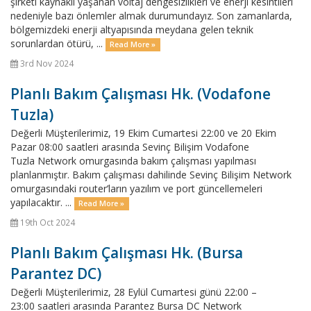
şirketi kaynaklı yaşanan voltaj dengesizlikleri ve enerji kesintileri
nedeniyle bazı önlemler almak durumundayız. Son zamanlarda,
bölgemizdeki enerji altyapısında meydana gelen teknik
sorunlardan ötürü, ...
Read More »
3rd Nov 2024
Planlı Bakım Çalışması Hk. (Vodafone
Tuzla)
Değerli Müşterilerimiz, 19 Ekim Cumartesi 22:00 ve 20 Ekim
Pazar 08:00 saatleri arasında Sevinç Bilişim Vodafone
Tuzla Network omurgasında bakım çalışması yapılması
planlanmıştır. Bakım çalışması dahilinde Sevinç Bilişim Network
omurgasındaki router’ların yazılım ve port güncellemeleri
yapılacaktır. ...
Read More »
19th Oct 2024
Planlı Bakım Çalışması Hk. (Bursa
Parantez DC)
Değerli Müşterilerimiz, 28 Eylül Cumartesi günü 22:00 –
23:00 saatleri arasında Parantez Bursa DC Network