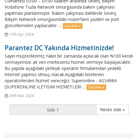
Cumartesi 03:00 – 05:00 saatleri arasında Sevinç Bilişim
Vodafone Tuzla Network omurgasında bakım çalışması
yapılması planlanmıştır. Bakım çalışması dahilinde Sevinç
Bilişim Network omurgasındaki router’ların yazılım ve port
güncellemeleri yapılacaktır. ...
Les mer »
11th Apr 2024
Parantez DC Yakında Hizmetinizde!
Sayın müşterilerimiz,Yakın bir zamanda açılacak olan %100 kendi
sermayemize ait veri merkezimiz hizmet vermeye başlayacaktır.
Bu yapıda aşağıdaki yerleşik operatör firmalarından yedekli
internet yapımız olmuş olacak.Aşağıdaki listelenen
operatörlerden hizmet vereceğiz. Superonline - AS34984
(SUPERONLINE ILETISIM HIZMETLERI ...
Les mer »
25th Mar 2024
Neste side »