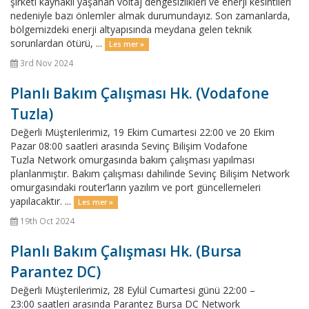
şirketi kaynaklı yaşanan voltaj dengesizlikleri ve enerji kesintileri
nedeniyle bazı önlemler almak durumundayız. Son zamanlarda,
bölgemizdeki enerji altyapısında meydana gelen teknik
sorunlardan ötürü, ...
Les mer »
3rd Nov 2024
Planlı Bakım Çalışması Hk. (Vodafone
Tuzla)
Değerli Müşterilerimiz, 19 Ekim Cumartesi 22:00 ve 20 Ekim
Pazar 08:00 saatleri arasında Sevinç Bilişim Vodafone
Tuzla Network omurgasında bakım çalışması yapılması
planlanmıştır. Bakım çalışması dahilinde Sevinç Bilişim Network
omurgasındaki router’ların yazılım ve port güncellemeleri
yapılacaktır. ...
Les mer »
19th Oct 2024
Planlı Bakım Çalışması Hk. (Bursa
Parantez DC)
Değerli Müşterilerimiz, 28 Eylül Cumartesi günü 22:00 –
23:00 saatleri arasında Parantez Bursa DC Network