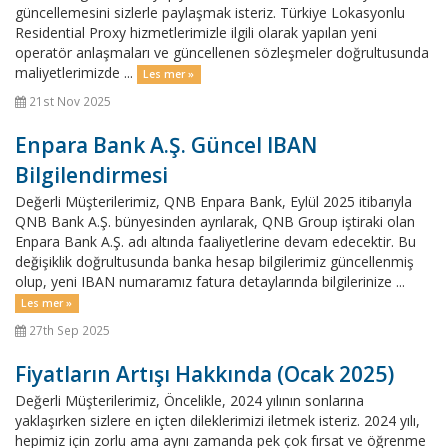
güncellemesini sizlerle paylaşmak isteriz. Türkiye Lokasyonlu
Residential Proxy hizmetlerimizle ilgili olarak yapılan yeni
operatör anlaşmaları ve güncellenen sözleşmeler doğrultusunda
maliyetlerimizde ...
Les mer »
21st Nov 2025
Enpara Bank A.Ş. Güncel IBAN
Bilgilendirmesi
Değerli Müşterilerimiz, QNB Enpara Bank, Eylül 2025 itibarıyla
QNB Bank A.Ş. bünyesinden ayrılarak, QNB Group iştiraki olan
Enpara Bank A.Ş. adı altında faaliyetlerine devam edecektir. Bu
değişiklik doğrultusunda banka hesap bilgilerimiz güncellenmiş
olup, yeni IBAN numaramız fatura detaylarında bilgilerinize ...
Les mer »
27th Sep 2025
Fiyatların Artışı Hakkında (Ocak 2025)
Değerli Müşterilerimiz, Öncelikle, 2024 yılının sonlarına
yaklaşırken sizlere en içten dileklerimizi iletmek isteriz. 2024 yılı,
hepimiz için zorlu ama aynı zamanda pek çok fırsat ve öğrenme