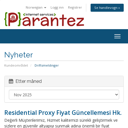
Norwegian
Logg inn
Registrer
Se handlevogn »
Togg
navig
Nyheter
Kundeområdet
Driftsmeldinger
Etter måned
Residential Proxy Fiyat Güncellemesi Hk.
Değerli Müşterilerimiz, Hizmet kalitemizi sürekli geliştirmek ve
sizlere en güvenilir altyapıyı sunmak adına önemli bir fiyat