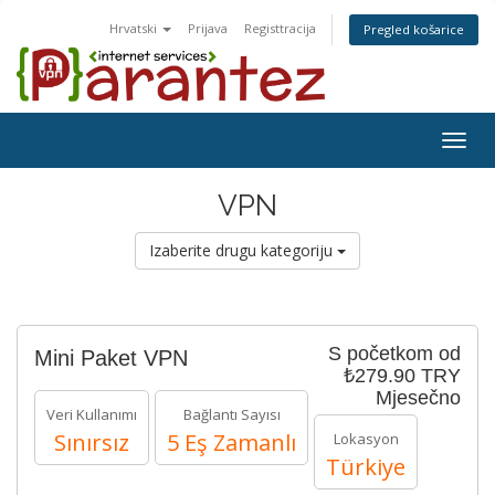
Hrvatski
Prijava
Registtracija
Pregled košarice
Togg
navig
VPN
Izaberite drugu kategoriju
S početkom od
Mini Paket VPN
₺279.90 TRY
Mjesečno
Veri Kullanımı
Bağlantı Sayısı
Sınırsız
5 Eş Zamanlı
Lokasyon
Türkiye