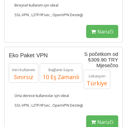
Bireysel kullanım için ideal
SSL-VPN , L2TP/IPsec , OpenVPN Desteği
Naruči
S početkom od
Eko Paket VPN
₺309.90 TRY
Mjesečno
Veri Kullanımı
Bağlantı Sayısı
Sınırsız
10 Eş Zamanlı
Lokasyon
Türkiye
Orta derece kullanıcılar için ideal
SSL-VPN , L2TP/IPsec , OpenVPN Desteği
Naruči