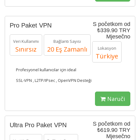
S početkom od
Pro Paket VPN
₺339.90 TRY
Mjesečno
Veri Kullanımı
Bağlantı Sayısı
Sınırsız
20 Eş Zamanlı
Lokasyon
Türkiye
Profesyonel kullanıcılar için ideal
SSL-VPN , L2TP/IPsec , OpenVPN Desteği
Naruči
S početkom od
Ultra Pro Paket VPN
₺619.90 TRY
Mjesečno