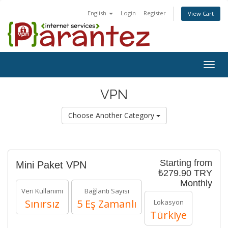
English
Login
Register
View Cart
Togg
navig
VPN
Choose Another Category
Starting from
Mini Paket VPN
₺279.90 TRY
Monthly
Veri Kullanımı
Bağlantı Sayısı
Sınırsız
5 Eş Zamanlı
Lokasyon
Türkiye