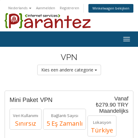
Nederlands
Aanmelden
Registreren
Winkelwagen bekijken
Togg
navig
VPN
Kies een andere categorie
Vanaf
Mini Paket VPN
₺279.90 TRY
Maandelijks
Veri Kullanımı
Bağlantı Sayısı
Sınırsız
5 Eş Zamanlı
Lokasyon
Türkiye