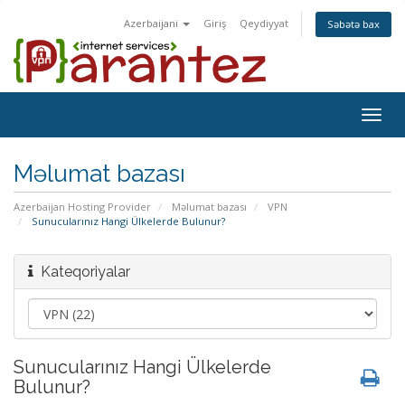
Azerbaijani
Giriş
Qeydiyyat
Səbətə bax
Togg
navig
Məlumat bazası
Azerbaijan Hosting Provider
Məlumat bazası
VPN
Sunucularınız Hangi Ülkelerde Bulunur?
Kateqoriyalar
Sunucularınız Hangi Ülkelerde
Bulunur?