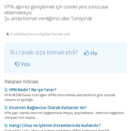
VPN ağımızı genişlemek için sürekli yeni sunucular
eklemekteyiz.
Şu anda hizmet verdiğimiz ülke
Türkiye'dir.
0 istifadəçi bunu faydalı hesab edir
Bu cavab sizə kömək etdi?
Hə
Yox
Related Articles
VPN Nedir? Ne İşe Yarar?
VPN NEDİR?Sanal özel ağlar (VPN) internetteki aktivitelerini gizli tutmak
isteyen ve gizliliğe...
İnternet Bağlantısı Olarak Kullanılır mı?
VPN yapı olarak internet bağlantısına ihtiyaç duymaktadır. İnternet bağlantısı
olmadan tek başına...
Hangi Cihaz ve İşletim Sistemlerinde Kullanılır?
Dünyadaki çoğu cihaz ve işletim sistemleri VPN’e bağlanma desteği