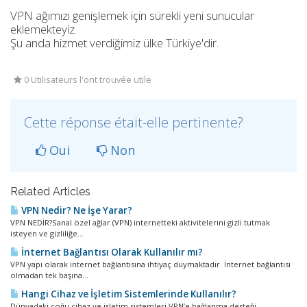
VPN ağımızı genişlemek için sürekli yeni sunucular
eklemekteyiz.
Şu anda hizmet verdiğimiz ülke
Türkiye'dir.
0 Utilisateurs l'ont trouvée utile
Cette réponse était-elle pertinente?
Oui
Non
Related Articles
VPN Nedir? Ne İşe Yarar?
VPN NEDİR?Sanal özel ağlar (VPN) internetteki aktivitelerini gizli tutmak
isteyen ve gizliliğe...
İnternet Bağlantısı Olarak Kullanılır mı?
VPN yapı olarak internet bağlantısına ihtiyaç duymaktadır. İnternet bağlantısı
olmadan tek başına...
Hangi Cihaz ve İşletim Sistemlerinde Kullanılır?
Dünyadaki çoğu cihaz ve işletim sistemleri VPN’e bağlanma desteği