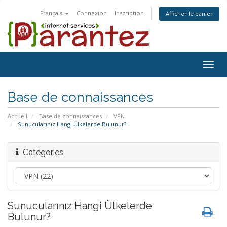
Français
Connexion
Inscription
Afficher le panier
Togg
navig
Base de connaissances
Accueil
Base de connaissances
VPN
Sunucularınız Hangi Ülkelerde Bulunur?
Catégories
Sunucularınız Hangi Ülkelerde
Bulunur?